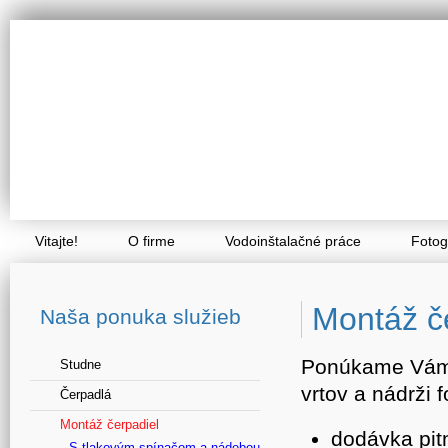
Vitajte!
O firme
Vodoinštalačné práce
Fotog
Montáž č
Naša ponuka služieb
Ponúkame Vám k
Studne
vrtov a nádrži f
Čerpadlá
Montáž čerpadiel
dodávka pitn
S tlakovým spínačom a nádobou