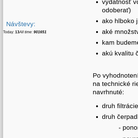
výdatnosť v
odoberať)
ako hlboko 
Návštevy:
aké množst
Today:
13
All time:
901651
kam budeme
akú kvalitu
Po vyhodnotení
na technické r
navrhnuté:
druh filtráci
druh čerpad
- ponorné 