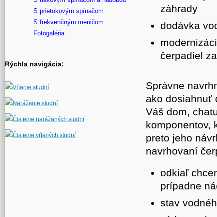
záhrady
S prietokovým spínačom
S frekvenčným meničom
dodávka vod
Fotogaléria
modernizáci
čerpadiel z
Rýchla navigácia:
Správne navrhn
Vŕtanie studní
ako dosiahnuť 
Narážanie studní
Váš dom, chatu
Čistenie narážaných studní
komponentov, kt
Čistenie vŕtaných studní
preto jeho návr
navrhovaní če
odkiaľ chce
prípadne ná
stav vodného