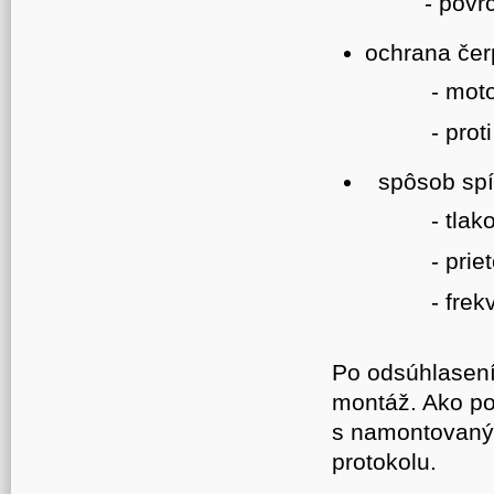
- povrchov
ochrana čer
- motori
- proti ch
spôsob spí
- tlakový s
- prietoko
- frekven
Po odsúhlasen
montáž. Ako po
s namontovaný
protokolu.