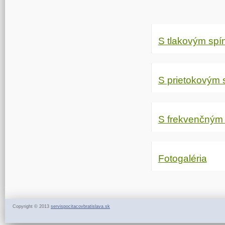
S tlakovým sp
S prietokovým
S frekvenčným
Fotogaléria
Copyright © 2013
servispocitacovbratislava.sk